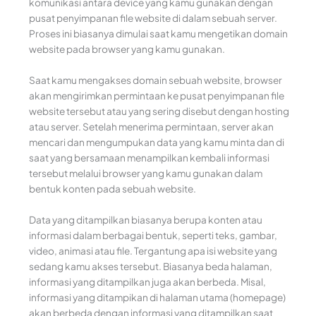
komunikasi antara device yang kamu gunakan dengan
pusat penyimpanan file website di dalam sebuah server.
Proses ini biasanya dimulai saat kamu mengetikan domain
website pada browser yang kamu gunakan.
Saat kamu mengakses domain sebuah website, browser
akan mengirimkan permintaan ke pusat penyimpanan file
website tersebut atau yang sering disebut dengan hosting
atau server. Setelah menerima permintaan, server akan
mencari dan mengumpukan data yang kamu minta dan di
saat yang bersamaan menampilkan kembali informasi
tersebut melalui browser yang kamu gunakan dalam
bentuk konten pada sebuah website.
Data yang ditampilkan biasanya berupa konten atau
informasi dalam berbagai bentuk, seperti teks, gambar,
video, animasi atau file. Tergantung apa isi website yang
sedang kamu akses tersebut. Biasanya beda halaman,
informasi yang ditampilkan juga akan berbeda. Misal,
informasi yang ditampikan di halaman utama (homepage)
akan berbeda dengan informasi yang ditampilkan saat