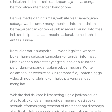
dilakukan darimana saja dan kapan saja hanya dengan
bermodalkan internet dan handphone.
Dari sisi media dan informasi, website bisa dianalogikan
sebagai wadah untuk menyampaikan informasi dalam
berbagai bentuk konten ke publik secara daring. Informasi
ini bisa dari perusahaan, media nasional, pemerintah dan
entitas lainnya.
Kemudian dari sisi aspek hukum dan legalitas, website
bukan hanya sekedar kumpulan konten dan informasi.
Melainkan sebuah entitas yang terikat oleh hukum dan
perundang-undangan dalam sebuah negara. Konten
dalam sebuah website baik itu gambar, file, konten hingga
video dilindungi oleh hukum hak cipta yang sangat
mengikat.
Website dari sisi kredibilitas sering juga dijadikan acuan
atau tolak ukur dalam menguji dan memvalidasi apakah
sebuah informasi yang tersebar di internet dapat dipercaya
atau tidak. Untuk sebuah bisnis, atau perusahaan website