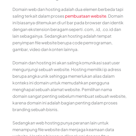
Domain web dan hosting adalah dua elemen berbeda tapi
saling terkait dalam proses
pembuataan website
. Domain
ini biasanya ditemukan di url bar pada browser dan identik
dengan ekstension beragam seperti .com, .id, .co.id dan
lain sebagainya. Sedangkan hosting adalah tempat
penyimpan file website berupa code pemrograman,
gambar, video dan konten lainnya.
Domain dan hosting ini akan saling komunikasi saat user
mengunjungi sebuah website. Hosting memiliki ip adress
berupa angka unik sehingga memerlukan alias dalam
konteks ini domain untuk memudahkan pengguna
menghapal sebuah alamat website. Pemilihan nama
domain sangat penting sebelum membuat sebuah website,
karena domain ini adalah bagian penting dalam proses
branding sebuah bisnis.
Sedangkan web hosting punya peranan lain untuk
menampung file website dan menjaga keamaan data