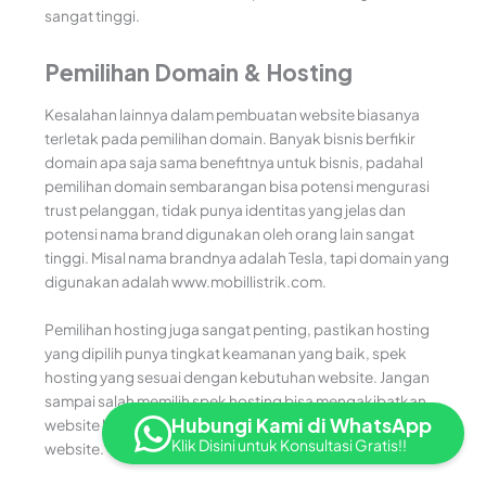
sangat tinggi.
Pemilihan Domain & Hosting
Kesalahan lainnya dalam pembuatan website biasanya
terletak pada pemilihan domain. Banyak bisnis berfikir
domain apa saja sama benefitnya untuk bisnis, padahal
pemilihan domain sembarangan bisa potensi mengurasi
trust pelanggan, tidak punya identitas yang jelas dan
potensi nama brand digunakan oleh orang lain sangat
tinggi. Misal nama brandnya adalah Tesla, tapi domain yang
digunakan adalah www.mobillistrik.com.
Pemilihan hosting juga sangat penting, pastikan hosting
yang dipilih punya tingkat keamanan yang baik, spek
hosting yang sesuai dengan kebutuhan website. Jangan
sampai salah memilih spek hosting bisa mengakibatkan
Hubungi Kami di WhatsApp
website lemot dan mengganggu pengalaman pengunjung
Klik Disini untuk Konsultasi Gratis!!
website.