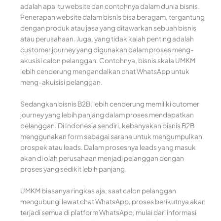
adalah apa itu website dan contohnya dalam dunia bisnis.
Penerapan website dalam bisnis bisa beragam, tergantung
dengan produk atau jasa yang ditawarkan sebuah bisnis
atau perusahaan. Juga, yang tidak kalah penting adalah
customer journey yang digunakan dalam proses meng-
akusisi calon pelanggan. Contohnya, bisnis skala UMKM
lebih cenderung mengandalkan chat WhatsApp untuk
meng-akuisisi pelanggan.
Sedangkan bisnis B2B, lebih cenderung memiliki cutomer
journey yang lebih panjang dalam proses mendapatkan
pelanggan. Di Indonesia sendiri, kebanyakan bisnis B2B
menggunakan form sebagai sarana untuk mengumpulkan
prospek atau leads. Dalam prosesnya leads yang masuk
akan di olah perusahaan menjadi pelanggan dengan
proses yang sedikit lebih panjang.
UMKM biasanya ringkas aja, saat calon pelanggan
mengubungi lewat chat WhatsApp, proses berikutnya akan
terjadi semua di platform WhatsApp, mulai dari informasi