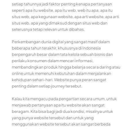
setiap tahunnya jadi faktor penting kenapa pertanyaan
seperti apa itu website, apa itu web, web itu apa, apa itu
situs web, apa kegunaan website, apa arti website, apa arti
situs web, apa yang dimaksud dengan situs web dan
seterusnya tetap relevan untuk dibahas.
Perkembangan dunia digital yang sangat masif dalam
beberapa tahun terakhir, khususnya di Indonesia
berpengaruh besar dalam tata kelola sebuah bisnis dan
perilaku konsumen dalam mencari informasi,
membandingkan produk hingga belanja secara daring atau
online untuk memenuhi kebutuhan dalam menjalankan
kehidupan sehari-hari. Website punya peran sangat
penting dalam setiap journey tersebut.
Kalau kita mengacu pada pengartian secara umum, untuk
menjawab pertanyaan apa itu website akan sangat
beragam. Kita bisa bagi jadi dua kondisi, misalnya untuk
yang punya website tersebut dan untuk yang
menggunakan website tersebut akan sangat berbeda