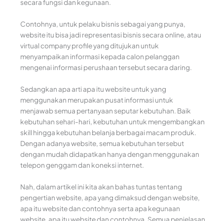
secara fungsi dan kegunaan.
Contohnya, untuk pelaku bisnis sebagai yang punya,
website itu bisa jadi representasi bisnis secara online, atau
virtual company profile yang ditujukan untuk
menyampaikan informasi kepada calon pelanggan
mengenai informasi perushaan tersebut secara daring.
Sedangkan apa arti apa itu website untuk yang
menggunakan merupakan pusat informasi untuk
menjawab semua pertanyaan seputar kebutuhan. Baik
kebutuhan sehari-hari, kebutuhan untuk mengembangkan
skill hingga kebutuhan belanja berbagai macam produk.
Dengan adanya website, semua kebutuhan tersebut
dengan mudah didapatkan hanya dengan menggunakan
telepon genggam dan koneksi internet.
Nah, dalam artikel ini kita akan bahas tuntas tentang
pengertian website, apa yang dimaksud dengan website,
apa itu website dan contohnya serta apa kegunaan
website, apa itu website dan contohnya. Semua penjelasan