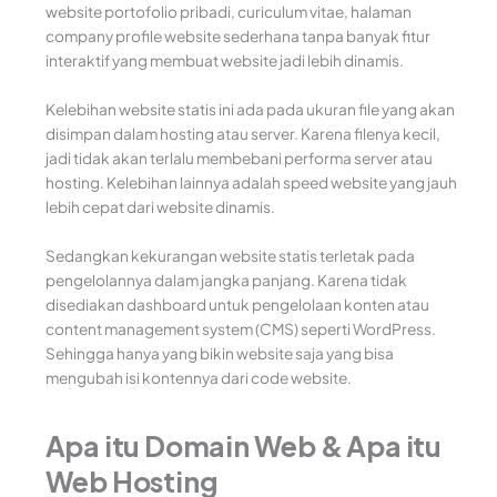
website portofolio pribadi, curiculum vitae, halaman
company profile website sederhana tanpa banyak fitur
interaktif yang membuat website jadi lebih dinamis.
Kelebihan website statis ini ada pada ukuran file yang akan
disimpan dalam hosting atau server. Karena filenya kecil,
jadi tidak akan terlalu membebani performa server atau
hosting. Kelebihan lainnya adalah speed website yang jauh
lebih cepat dari website dinamis.
Sedangkan kekurangan website statis terletak pada
pengelolannya dalam jangka panjang. Karena tidak
disediakan dashboard untuk pengelolaan konten atau
content management system (CMS) seperti WordPress.
Sehingga hanya yang bikin website saja yang bisa
mengubah isi kontennya dari code website.
Apa itu Domain Web & Apa itu
Web Hosting