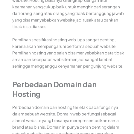
website. Hosting biasanya dilengkapi dengan fitur
keamanan yang cukup baik untuk menghindari serangan
dari orang iseng atau orang yang tidak bertanggung jawab
yang bisa menyebabkan website jadi rusak atau bahkan
tidak bisa diakses.
Pemilihan spesifikasi hosting web juga sangat penting,
karena akan mempengaruhi performa sebuah website.
Pemilihan hosting yang salah bisa menyebabkan data tidak
aman dan kecepatan website menjadi sangat lambat
sehingga mengganggu kenyamanan pengunjung website.
Perbedaan Domain dan
Hosting
Perbedaan domain dan hosting terletak pada fungsinya
dalam sebuah website. Domain web berfungsi sebagai
alamat website yang biasanya merepresentasikan nama
brand atau bisnis. Domain ini punya peran penting dalam
sebuah website, tanpa ada domain pengunjung akan