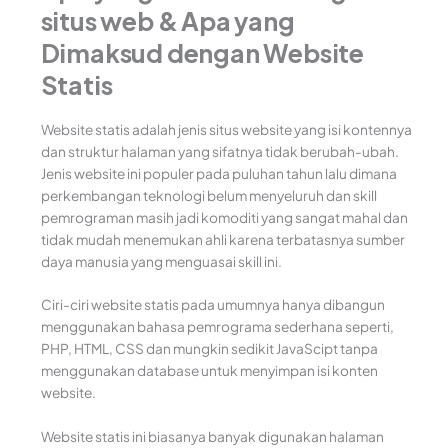
situs web & Apa yang
Dimaksud dengan Website
Statis
Website statis adalah jenis situs website yang isi kontennya
dan struktur halaman yang sifatnya tidak berubah-ubah.
Jenis website ini populer pada puluhan tahun lalu dimana
perkembangan teknologi belum menyeluruh dan skill
pemrograman masih jadi komoditi yang sangat mahal dan
tidak mudah menemukan ahli karena terbatasnya sumber
daya manusia yang menguasai skill ini.
Ciri-ciri website statis pada umumnya hanya dibangun
menggunakan bahasa pemrograma sederhana seperti,
PHP, HTML, CSS dan mungkin sedikit JavaScipt tanpa
menggunakan database untuk menyimpan isi konten
website.
Website statis ini biasanya banyak digunakan halaman