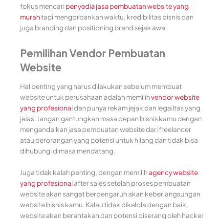
fokus mencari
penyedia jasa pembuatan website yang
murah
tapi mengorbankan waktu, kredibilitas bisnis dan
juga branding dan positioning brand sejak awal.
Pemilihan Vendor Pembuatan
Website
Hal penting yang harus dilakukan sebelum membuat
website untuk perusahaan adalah memilih
vendor website
yang profesional
dan punya rekam jejak dan legailtas yang
jelas. Jangan gantungkan masa depan bisnis kamu dengan
mengandalkan jasa pembuatan website dari freelancer
atau perorangan yang potensi untuk hilang dan tidak bisa
dihubungi dimasa mendatang.
Juga tidak kalah penting, dengan memilih
agency website
yang profesional
after sales setelah proses pembuatan
website akan sangat berpengaruh akan keberlangsungan
website bisnis kamu. Kalau tidak dikelola dengan baik,
website akan berantakan dan potensi diserang oleh hacker