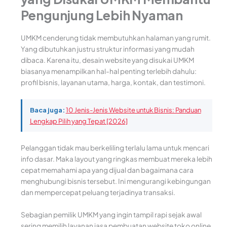
Pengunjung Lebih Nyaman
UMKM cenderung tidak membutuhkan halaman yang rumit.
Yang dibutuhkan justru struktur informasi yang mudah
dibaca. Karena itu, desain website yang disukai UMKM
biasanya menampilkan hal-hal penting terlebih dahulu:
profil bisnis, layanan utama, harga, kontak, dan testimoni.
Baca juga:
10 Jenis-Jenis Website untuk Bisnis: Panduan
Lengkap Pilih yang Tepat [2026]
Pelanggan tidak mau berkeliling terlalu lama untuk mencari
info dasar. Maka layout yang ringkas membuat mereka lebih
cepat memahami apa yang dijual dan bagaimana cara
menghubungi bisnis tersebut. Ini mengurangi kebingungan
dan mempercepat peluang terjadinya transaksi.
Sebagian pemilik UMKM yang ingin tampil rapi sejak awal
sering memilih layanan jasa pembuatan website toko online