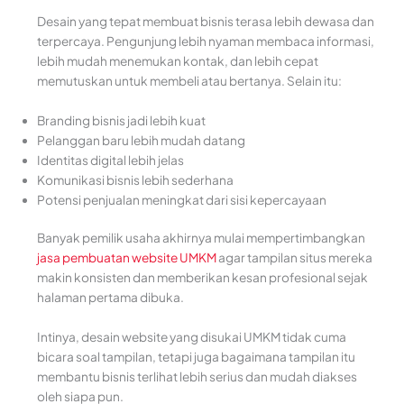
Desain yang tepat membuat bisnis terasa lebih dewasa dan
terpercaya. Pengunjung lebih nyaman membaca informasi,
lebih mudah menemukan kontak, dan lebih cepat
memutuskan untuk membeli atau bertanya. Selain itu:
Branding bisnis jadi lebih kuat
Pelanggan baru lebih mudah datang
Identitas digital lebih jelas
Komunikasi bisnis lebih sederhana
Potensi penjualan meningkat dari sisi kepercayaan
Banyak pemilik usaha akhirnya mulai mempertimbangkan
jasa pembuatan website UMKM
agar tampilan situs mereka
makin konsisten dan memberikan kesan profesional sejak
halaman pertama dibuka.
Intinya, desain website yang disukai UMKM tidak cuma
bicara soal tampilan, tetapi juga bagaimana tampilan itu
membantu bisnis terlihat lebih serius dan mudah diakses
oleh siapa pun.