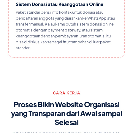
Sistem Donasi atau Keanggotaan Online
Paket standar berisi info kontak untuk donasi atau
pendaftaran anggota yang diarahkan ke WhatsApp atau
transfer manual. Kalau kamu butuh sistem donasi online
otomatis dengan payment gateway, atau sistem
keanggotaan dengan pembayaran iuran otomatis, itu
bisa didiskusikan sebagai fitur tambahan di luar paket
standar.
CARA KERJA
Proses Bikin Website Organisasi
yang Transparan dari Awal sampai
Selesai