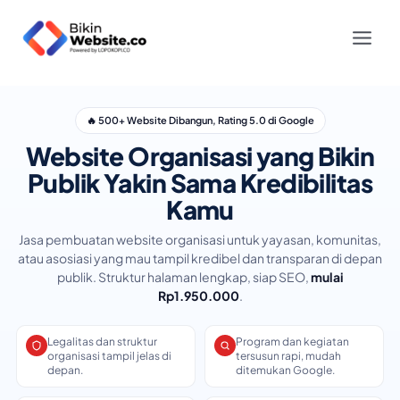
Skip
to
content
🔥 500+ Website Dibangun, Rating 5.0 di Google
Website Organisasi yang Bikin
Publik Yakin Sama Kredibilitas
Kamu
Jasa pembuatan website organisasi untuk yayasan, komunitas,
atau asosiasi yang mau tampil kredibel dan transparan di depan
publik. Struktur halaman lengkap, siap SEO,
mulai
Rp1.950.000
.
Legalitas dan struktur
Program dan kegiatan
organisasi tampil jelas di
tersusun rapi, mudah
depan.
ditemukan Google.