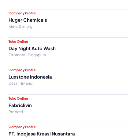
Company Profile
Huger Chemicals
Kimia & Energi
Toko Online
Day Night Auto Wash
Otomotif · Singapura
Company Profile
Luxstone Indonesia
Desain Interior
Toko Online
Fabriclivin
Properti
Company Profile
PT. Indojasa Kreasi Nusantara