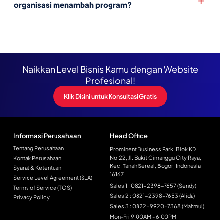
organisasi menambah program?
Naikkan Level Bisnis Kamu dengan Website
Profesional!
Klik Disini untuk Konsultasi Gratis
Informasi Perusahaan
Head Office
Tentang Perusahaan
Prominent Business Park, Blok KD
No.22, Jl. Bukit Cimanggu City Raya,
Kontak Perusahaan
Kec. Tanah Sereal, Bogor, Indonesia
Syarat & Ketentuan
16167
Service Level Agreement (SLA)
Sales 1 : 0821-2398-7657 (Sendy)
Terms of Service (TOS)
Sales 2 : 0821-2398-7653 (Alida)
Privacy Policy
Sales 3 : 0822-9920-7368 (Mahmul)
Mon-Fri 9:00AM - 6:00PM