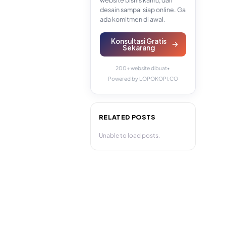
website bisnis kamu, dari
desain sampai siap online. Ga
ada komitmen di awal.
Konsultasi Gratis
Sekarang
200+ website dibuat
•
Powered by LOPOKOPI.CO
RELATED POSTS
Unable to load posts.