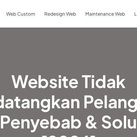
Web Custom
Redesign Web
Maintenance Web
L
Website Tidak
atangkan Pelan
2 Penyebab & Sol