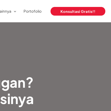
ainnya
Portofolio
Konsultasi Gratis!!
ggan?
usinya