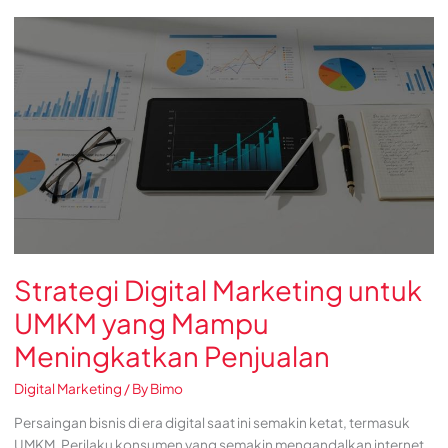
Strategi
Digital
Marketing
untuk
UMKM
yang
Mampu
Meningkatkan
Penjualan
Strategi Digital Marketing untuk
UMKM yang Mampu
Meningkatkan Penjualan
Digital Marketing
/ By
Bimo
Persaingan bisnis di era digital saat ini semakin ketat, termasuk
UMKM. Perilaku konsumen yang semakin mengandalkan internet