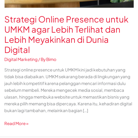
Meyakinkan
di
Strategi Online Presence untuk
Dunia
Digital
UMKM agar Lebih Terlihat dan
Lebih Meyakinkan di Dunia
Digital
Digital Marketing
/ By
Bimo
Strategi online presence untuk UMKM kini jadi kebutuhan yang
tidak bisa diabaikan. UMKM sekarang berada di lingkungan yang
jauh lebih kompetitif karena pelanggan mencari informasi dulu
sebelum membeli. Mereka mengecek media sosial, membaca
ulasan, hingga membuka website untuk memastikan bisnis yang
mereka pilih memang bisa dipercaya. Karena itu, kehadiran digital
bukan lagi tambahan, melainkan bagian […]
Read More »