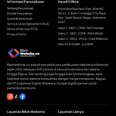
Informasi Perusahaan
Head Office
Tentang Perusahaan
Prominent Business Park, Blok KD
No.22, Jl. Bukit Cimanggu City Raya,
Kontak Perusahaan
Kec. Tanah Sereal, Bogor, Indonesia
Syarat & Ketentuan
16167
Service Level Agreement (SLA)
Sales 1 : 0821-2398-7657 (Sendy)
Terms of Service (TOS)
Sales 2 : 0821-2398-7653 (Alida)
Privacy Policy
Sales 3 : 0822-9920-7368 (Mahmul)
Mon-Fri 9:00AM - 6:00PM
Bikinwebsite.co adalah penyedia jasa pembuatan website profesional
sejak 2014, melayani 500+ bisnis di seluruh Indonesia dari Jakarta
hingga Papua. Dari landing page hingga toko online lengkap, kami
hadirkan solusi website berkualitas dengan harga transparan. Bagian
dari PT Lopokopi Digital Shankara, trusted digital partner untuk
pertumbuhan bisnis.
Layanan Bikin Website
Layanan Lainya