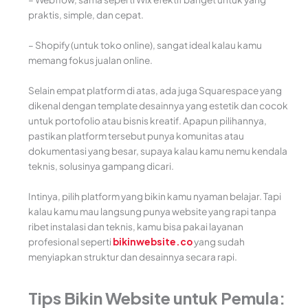
praktis, simple, dan cepat.
– Shopify (untuk toko online), sangat ideal kalau kamu
memang fokus jualan online.
Selain empat platform di atas, ada juga Squarespace yang
dikenal dengan template desainnya yang estetik dan cocok
untuk portofolio atau bisnis kreatif. Apapun pilihannya,
pastikan platform tersebut punya komunitas atau
dokumentasi yang besar, supaya kalau kamu nemu kendala
teknis, solusinya gampang dicari.
Intinya, pilih platform yang bikin kamu nyaman belajar. Tapi
kalau kamu mau langsung punya website yang rapi tanpa
ribet instalasi dan teknis, kamu bisa pakai layanan
profesional seperti
bikinwebsite.co
yang sudah
menyiapkan struktur dan desainnya secara rapi.
Tips Bikin Website untuk Pemula: