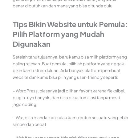
benar dibutuhkan dan mana yang bisa ditunda dulu.
Tips Bikin Website untuk Pemula:
Pilih Platform yang Mudah
Digunakan
Setelah tahu tujuannya, baru kamu bisa milih platform yang
paling relevan. Buat pemula, pilihlah platform yang nggak
bikin kamu stres duluan. Ada banyak platform pembuat
website dan kamu bisa pilih yang user-friendly seperti:
– WordPress, biasanya jadi pilihan favorit karena fleksibel,
plugin-nya banyak, dan bisa dikustomisasi tanpa mesti
jago coding.
– Wix, bisa diandalkan kalau kamu butuh sesuatu yang lebih
simpel dan cepat
– Webflow, sama seperti Wix efektif banget untuk yang