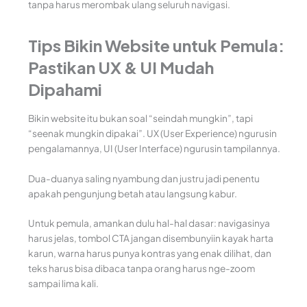
tanpa harus merombak ulang seluruh navigasi.
Tips Bikin Website untuk Pemula:
Pastikan UX & UI Mudah
Dipahami
Bikin website itu bukan soal “seindah mungkin”, tapi
“seenak mungkin dipakai”. UX (User Experience) ngurusin
pengalamannya, UI (User Interface) ngurusin tampilannya.
Dua-duanya saling nyambung dan justru jadi penentu
apakah pengunjung betah atau langsung kabur.
Untuk pemula, amankan dulu hal-hal dasar: navigasinya
harus jelas, tombol CTA jangan disembunyiin kayak harta
karun, warna harus punya kontras yang enak dilihat, dan
teks harus bisa dibaca tanpa orang harus nge-zoom
sampai lima kali.