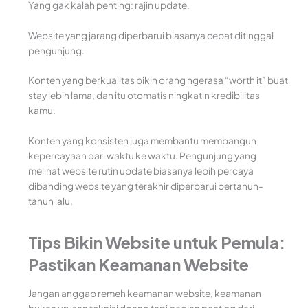
Yang gak kalah penting: rajin update.
Website yang jarang diperbarui biasanya cepat ditinggal
pengunjung.
Konten yang berkualitas bikin orang ngerasa “worth it” buat
stay lebih lama, dan itu otomatis ningkatin kredibilitas
kamu.
Konten yang konsisten juga membantu membangun
kepercayaan dari waktu ke waktu. Pengunjung yang
melihat website rutin update biasanya lebih percaya
dibanding website yang terakhir diperbarui bertahun-
tahun lalu.
Tips Bikin Website untuk Pemula:
Pastikan Keamanan Website
Jangan anggap remeh keamanan website, keamanan