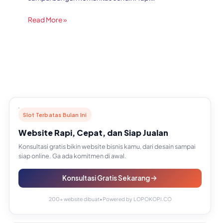
Read More »
Slot Terbatas Bulan Ini
Website Rapi, Cepat, dan Siap Jualan
Konsultasi gratis bikin website bisnis kamu, dari desain sampai
siap online. Ga ada komitmen di awal.
Konsultasi Gratis Sekarang
200+ website dibuat
•
Powered by LOPOKOPI.CO