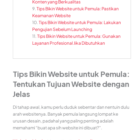
Konten yang Berkualitas
Tips Bikin Website untuk Pemula: Pastikan
Keamanan Website
Tips Bikin Website untuk Pemula: Lakukan
Pengujian Sebelum Launching
Tips Bikin Website untuk Pemula: Gunakan
Layanan Profesional Jika Dibutuhkan
Tips Bikin Website untuk Pemula:
Tentukan Tujuan Website dengan
Jelas
Di tahap awal, kamu perlu duduk sebentar dan nentuin dulu
arah websitenya. Banyak pemula langsung lompat ke
urusan desain, padahal yang paling penting adalah
memahami “buat apa sih website ini dibuat?”.