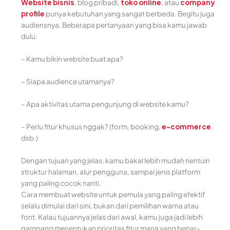
Website bisnis
, blog pribadi,
toko online
, atau
company
profile
punya kebutuhan yang sangat berbeda. Begitu juga
audiensnya. Beberapa pertanyaan yang bisa kamu jawab
dulu:
– Kamu bikin website buat apa?
– Siapa audience utamanya?
– Apa aktivitas utama pengunjung di website kamu?
– Perlu fitur khusus nggak? (form, booking,
e-commerce
,
dsb.)
Dengan tujuan yang jelas, kamu bakal lebih mudah nentuin
struktur halaman, alur pengguna, sampai jenis platform
yang paling cocok nanti.
Cara membuat website untuk pemula yang paling efektif
selalu dimulai dari sini, bukan dari pemilihan warna atau
font. Kalau tujuannya jelas dari awal, kamu juga jadi lebih
gampang menentukan prioritas fitur mana yang benar-