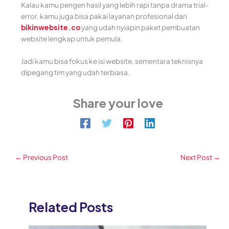
Kalau kamu pengen hasil yang lebih rapi tanpa drama trial-
error, kamu juga bisa pakai layanan profesional dari
bikinwebsite.co
yang udah nyiapin paket pembuatan
website lengkap untuk pemula.
Jadi kamu bisa fokus ke isi website, sementara teknisnya
dipegang tim yang udah terbiasa.
Share your love
←
Previous Post
Next Post
→
Related Posts