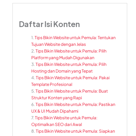
Daftar Isi Konten
Tips Bikin Website untuk Pemula: Tentukan
Tujuan Website dengan Jelas
Tips Bikin Website untuk Pemula: Pilih
Platform yang Mudah Digunakan
Tips Bikin Website untuk Pemula: Pilih
Hosting dan Domain yang Tepat
Tips Bikin Website untuk Pemula: Pakai
Template Profesional
Tips Bikin Website untuk Pemula: Buat
Struktur Konten yang Rapi
Tips Bikin Website untuk Pemula: Pastikan
UX & UI Mudah Dipahami
Tips Bikin Website untuk Pemula:
Optimalkan SEO dari Awal
Tips Bikin Website untuk Pemula: Siapkan