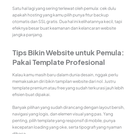
Satu hal lagi yang sering terlewat oleh pemula: cek dulu
apakah hosting yang kamu pilih punya fitur backup
otomatis dan SSL gratis. Dua hal ini kelihatannya kecil, tapi
efeknya besar buat keamanan dan kelancaran website
jangka panjang.
Tips Bikin Website untuk Pemula:
Pakai Template Profesional
Kalau kamu masih baru dalam dunia desain, nggak perlu
memaksakan diri bikin tampilan website dari nol. Justru
template premium atau free yang sudah terkurasi jauh lebih
efisien buat dipakai.
Banyak pilihan yang sudah dirancang dengan layout bersih,
navigasi yang logis, dan elemen visual yang pas. Yang
penting, pilih template yang responsif di mobile, punya
kecepatan loading yang oke, serta tipografi yang nyaman
dibaca.