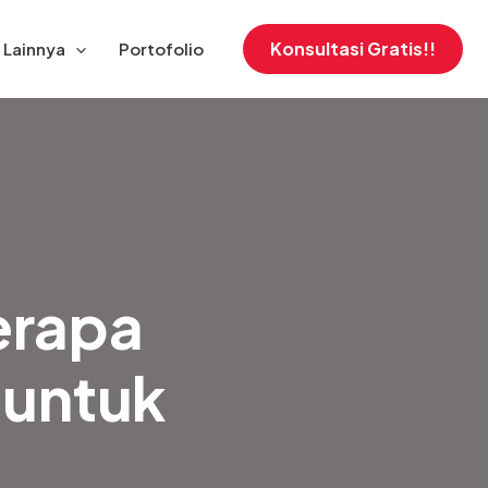
Konsultasi Gratis!!
Lainnya
Portofolio
erapa
 untuk