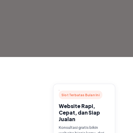
Slot Terbatas Bulan Ini
Website Rapi,
Cepat, dan Siap
Jualan
Konsultasi gratis bikin