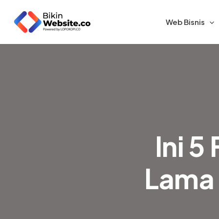
Skip
to
Web Bisnis
content
Ini 
Lama 