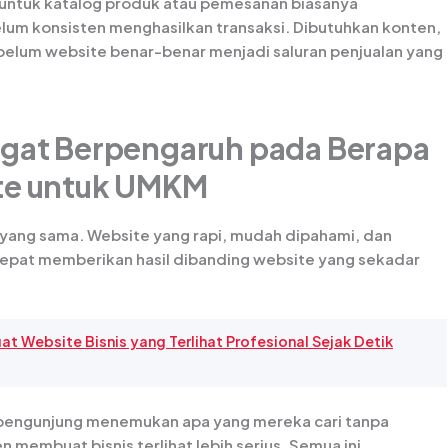
 untuk katalog produk atau pemesanan biasanya
um konsisten menghasilkan transaksi. Dibutuhkan konten,
belum website benar-benar menjadi saluran penjualan yang
ngat Berpengaruh pada Berapa
ite untuk UMKM
ang sama. Website yang rapi, mudah dipahami, dan
cepat memberikan hasil dibanding website yang sekadar
t Website Bisnis yang Terlihat Profesional Sejak Detik
 pengunjung menemukan apa yang mereka cari tanpa
 membuat bisnis terlihat lebih serius. Semua ini