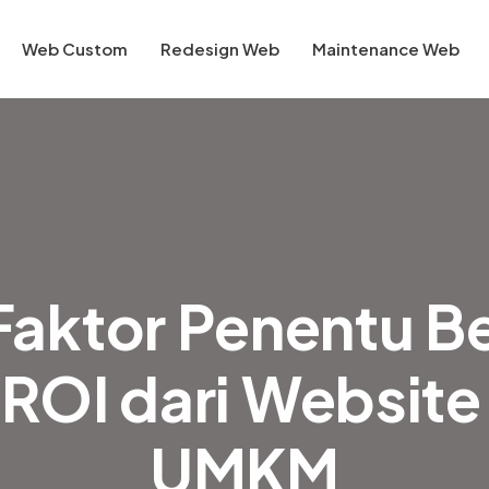
Web Custom
Redesign Web
Maintenance Web
5 Faktor Penentu B
ROI dari Website
UMKM