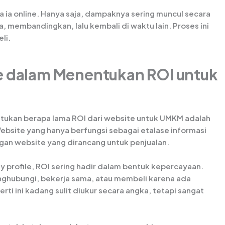
a ia online. Hanya saja, dampaknya sering muncul secara
membandingkan, lalu kembali di waktu lain. Proses ini
li.
e dalam Menentukan ROI untuk
ntukan berapa lama ROI dari website untuk UMKM adalah
Website yang hanya berfungsi sebagai etalase informasi
gan website yang dirancang untuk penjualan.
 profile, ROI sering hadir dalam bentuk kepercayaan.
nghubungi, bekerja sama, atau membeli karena ada
erti ini kadang sulit diukur secara angka, tetapi sangat