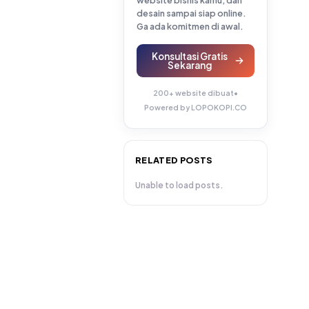
website bisnis kamu, dari
desain sampai siap online.
Ga ada komitmen di awal.
Konsultasi Gratis
Sekarang
200+ website dibuat
•
Powered by LOPOKOPI.CO
RELATED POSTS
Unable to load posts.