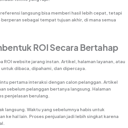
u referensi langsung bisa memberi hasil lebih cepat, tetapi
ap berperan sebagai tempat tujuan akhir, di mana semua
bentuk ROI Secara Bertahap
 ROI website jarang instan. Artikel, halaman layanan, atau
untuk dibaca, dipahami, dan dipercaya.
intu pertama interaksi dengan calon pelanggan. Artikel
an sebelum pelanggan bertanya langsung. Halaman
s penjelasan berulang.
idak langsung. Waktu yang sebelumnya habis untuk
 ke hal lain. Proses penjualan jadi lebih singkat karena
l.