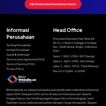
Klik Disini untuk Konsultasi Gratis
Informasi
Head Office
Perusahaan
Prominent Business Park, Blok KD
No.22, Jl. Bukit Cimanggu City Raya,
Tentang Perusahaan
Kec. Tanah Sereal, Bogor, Indonesia
Kontak Perusahaan
16167
Syarat & Ketentuan
Sales 1 : 0821-2398-7657 (Sendy)
Service Level Agreement (SLA)
Sales 2 : 0821-2398-7653 (Alida)
Terms of Service (TOS)
Sales 3 : 0822-9920-7368 (Mahmul)
Privacy Policy
Mon-Fri 9:00AM - 6:00PM
Bikinwebsite.co adalah penyedia jasa pembuatan website profesional
sejak 2014, melayani 500+ bisnis di seluruh Indonesia dari Jakarta
hingga Papua. Dari landing page hingga toko online lengkap, kami
hadirkan solusi website berkualitas dengan harga transparan. Bagian