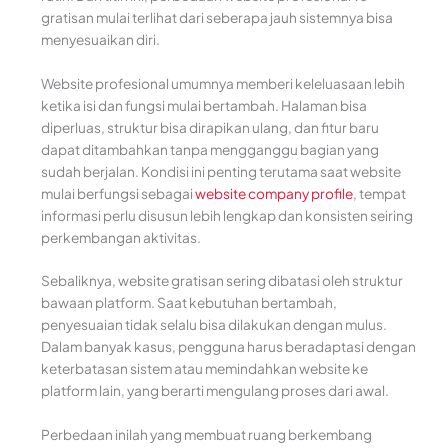
gratisan mulai terlihat dari seberapa jauh sistemnya bisa
menyesuaikan diri.
Website profesional umumnya memberi keleluasaan lebih
ketika isi dan fungsi mulai bertambah. Halaman bisa
diperluas, struktur bisa dirapikan ulang, dan fitur baru
dapat ditambahkan tanpa mengganggu bagian yang
sudah berjalan. Kondisi ini penting terutama saat website
mulai berfungsi sebagai
website company profile
, tempat
informasi perlu disusun lebih lengkap dan konsisten seiring
perkembangan aktivitas.
Sebaliknya, website gratisan sering dibatasi oleh struktur
bawaan platform. Saat kebutuhan bertambah,
penyesuaian tidak selalu bisa dilakukan dengan mulus.
Dalam banyak kasus, pengguna harus beradaptasi dengan
keterbatasan sistem atau memindahkan website ke
platform lain, yang berarti mengulang proses dari awal.
Perbedaan inilah yang membuat ruang berkembang