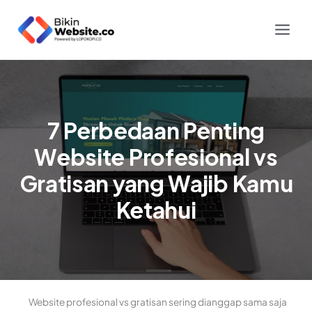
Skip
to
content
7 Perbedaan Penting
Website Profesional vs
Gratisan yang Wajib Kamu
Ketahui
Website profesional vs gratisan sering dianggap sama saja