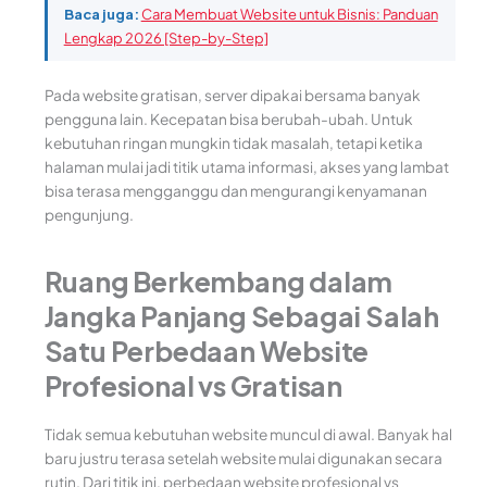
Baca juga:
Cara Membuat Website untuk Bisnis: Panduan
Lengkap 2026 [Step-by-Step]
Pada website gratisan, server dipakai bersama banyak
pengguna lain. Kecepatan bisa berubah-ubah. Untuk
kebutuhan ringan mungkin tidak masalah, tetapi ketika
halaman mulai jadi titik utama informasi, akses yang lambat
bisa terasa mengganggu dan mengurangi kenyamanan
pengunjung.
Ruang Berkembang dalam
Jangka Panjang Sebagai Salah
Satu Perbedaan Website
Profesional vs Gratisan
Tidak semua kebutuhan website muncul di awal. Banyak hal
baru justru terasa setelah website mulai digunakan secara
rutin. Dari titik ini, perbedaan website profesional vs