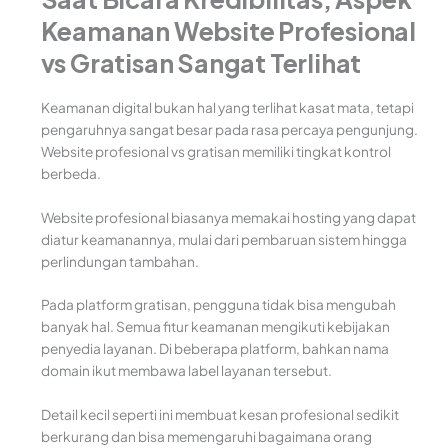
Keamanan Website Profesional
vs Gratisan Sangat Terlihat
Keamanan digital bukan hal yang terlihat kasat mata, tetapi
pengaruhnya sangat besar pada rasa percaya pengunjung.
Website profesional vs gratisan memiliki tingkat kontrol
berbeda.
Website profesional biasanya memakai hosting yang dapat
diatur keamanannya, mulai dari pembaruan sistem hingga
perlindungan tambahan.
Pada platform gratisan, pengguna tidak bisa mengubah
banyak hal. Semua fitur keamanan mengikuti kebijakan
penyedia layanan. Di beberapa platform, bahkan nama
domain ikut membawa label layanan tersebut.
Detail kecil seperti ini membuat kesan profesional sedikit
berkurang dan bisa memengaruhi bagaimana orang