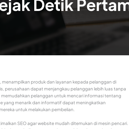
ejak Detik Perta
ko, menampilkan produk dan layanan kepada pelanggan di
nis, perusahaan dapat menjangkau pelanggan lebih luas tanpa
uga memudahkan pelanggan untuk mencari informasi tentang
ite yang menarik dan informatif dapat meningkatkan
ereka untuk melakukan pembelian.
ptimalkan SEO agar website mudah ditemukan di mesin pencari.