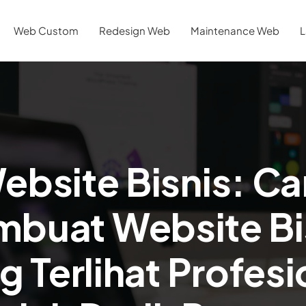
Web Custom
Redesign Web
Maintenance Web
L
ebsite Bisnis: Ca
buat Website Bi
g Terlihat Profesi