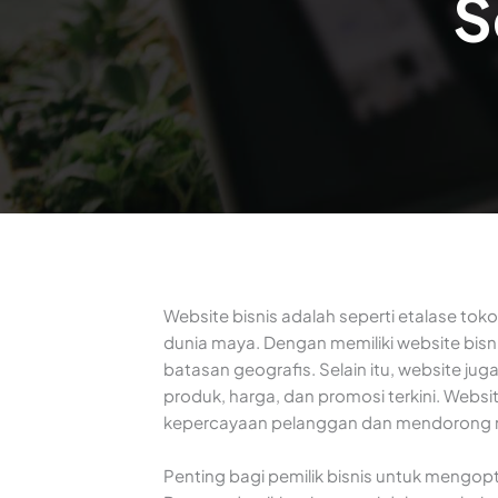
S
Website bisnis adalah seperti etalase to
dunia maya. Dengan memiliki website bis
batasan geografis. Selain itu, website j
produk, harga, dan promosi terkini. Webs
kepercayaan pelanggan dan mendorong m
Penting bagi pemilik bisnis untuk mengo