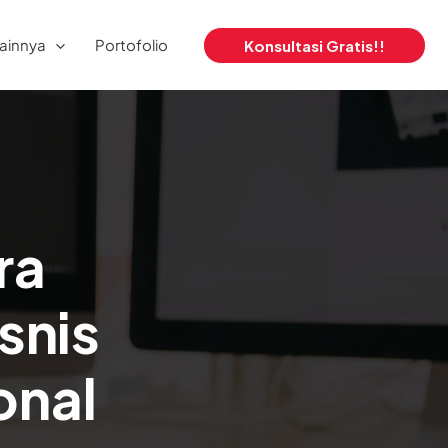
ainnya
Portofolio
Konsultasi Gratis!!
ra
snis
onal