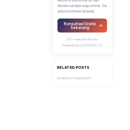
website bisnis kamu, dari
desain sampai siap online. Ga
ada komitmen di awal.
Konsultasi Gratis
Sekarang
200+ website dibuat
•
Powered by LOPOKOPI.CO
RELATED POSTS
Unable to load posts.